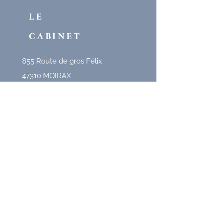
LE
CABINET
855 Route de gros Félix
47310 MOIRAX
(à 10 min d'Agen)
Séance au cabinet,
à domicile ou
en visioconférence
MES
HORAIRES